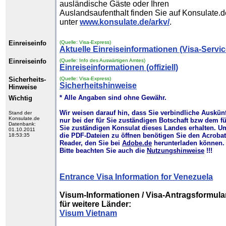
ausländische Gäste oder Ihren
Auslandsaufenthalt finden Sie auf Konsulate.d
unter
www.konsulate.de/arkv/
.
Einreiseinfo
(Quelle: Visa-Express)
Aktuelle Einreiseinformationen (Visa-Servic
Einreiseinfo
(Quelle: Info des Auswärtigen Amtes)
Einreiseinformationen (offiziell)
Sicherheits-
(Quelle: Visa-Express)
Sicherheitshinweise
Hinweise
* Alle Angaben sind ohne Gewähr.
Wichtig
Wir weisen darauf hin, dass Sie verbindliche Auskün
Stand der
Konsulate.de
nur bei der für Sie zuständigen Botschaft bzw dem fü
Datenbank:
Sie zuständigen Konsulat dieses Landes erhalten. U
01.10.2011
die PDF-Dateien zu öffnen benötigen Sie den Acrobat
18:53:35
Reader, den Sie bei
Adobe.de
herunterladen können.
Bitte beachten Sie auch die
Nutzungshinweise
!!!
Entrance Visa Information for Venezuela
Visum-Informationen / Visa-Antragsformula
für weitere Länder:
Visum Vietnam