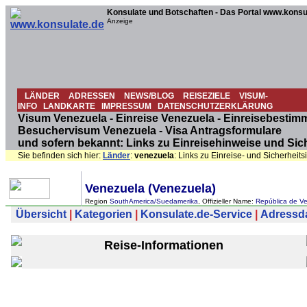
Konsulate und Botschaften - Das Portal www.konsu
Anzeige
LÄNDER
ADRESSEN
NEWS/BLOG
REISEZIELE
VISUM-
INFO
LANDKARTE
IMPRESSUM
DATENSCHUTZERKLÄRUNG
Visum Venezuela - Einreise Venezuela - Einreisebestim
Besuchervisum Venezuela - Visa Antragsformulare
und sofern bekannt: Links zu Einreisehinweise und Sic
Sie befinden sich hier:
Länder
:
venezuela
: Links zu Einreise- und Sicherheit
Venezuela (Venezuela)
Region
SouthAmerica/Suedamerika
, Offizieller Name:
República de Ve
Übersicht
|
Kategorien
|
Konsulate.de-Service
|
Adressdat
Reise-Informationen