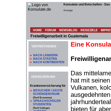
Konsulate und Botschaften - Das
Anzeige
HOME
FORUM
NEWS/BLOG
REISEZIELE
IMPRE
Freiwilligenarbeit in Guatemala
Eine Konsula
VERTRETUNGEN
●
NACH LÄNDERN
Freiwilligena
●
NACH STÄDTEN
●
NACH KONTINENTEN
Das mittelame
VERSICHERUNG
hat mit seine
Krankenversicherung für
Vulkanen, kolo
●
BESUCHER / GÄSTE
ausgedehnten
SCHENGENVISUM
(Tarif Economy)
jahrhundertea
●
SPRACHSCHÜLER
STUDENTEN
bieten für abe
(Tarif College)