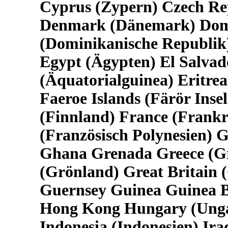
Cyprus (Zypern) Czech Rep
Denmark (Dänemark) Domi
(Dominikanische Republik)
Egypt (Ägypten) El Salva
(Äquatorialguinea) Eritrea
Faeroe Islands (Färör Insel
(Finnland) France (Frankr
(Französisch Polynesien)
Ghana Grenada Greece (Gr
(Grönland) Great Britain 
Guernsey Guinea Guinea B
Hong Kong Hungary (Ungarn
Indonesia (Indonesien) Iraq