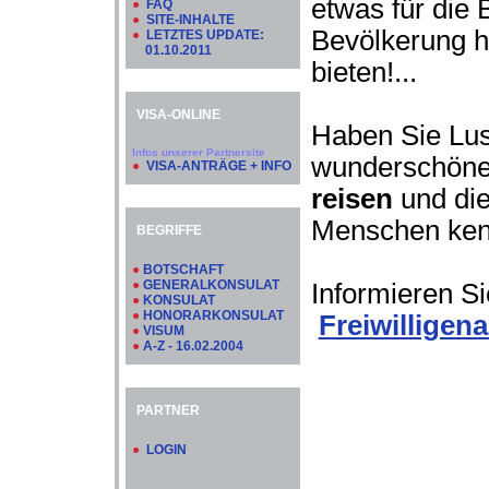
etwas für die 
●
FAQ
●
SITE-INHALTE
Bevölkerung ha
●
LETZTES UPDATE:
01.10.2011
bieten!...
VISA-ONLINE
Haben Sie Lus
Infos unserer Partnersite
wunderschöne
●
VISA-ANTRÄGE + INFO
reisen
und die
Menschen ke
BEGRIFFE
●
BOTSCHAFT
●
GENERALKONSULAT
Informieren Si
●
KONSULAT
●
HONORARKONSULAT
Freiwilligen
●
VISUM
●
A-Z - 16.02.2004
PARTNER
●
LOGIN