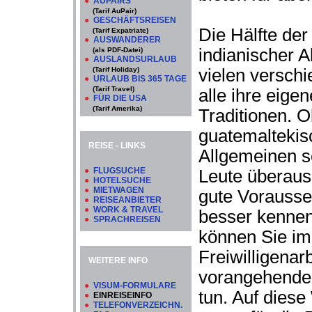
●
AUPAIRS
(Tarif AuPair)
●
GESCHÄFTSREISEN
Die Hälfte der
(Tarif Expatriate)
●
AUSWANDERER
indianischer 
(als PDF-Datei)
●
AUSLANDSURLAUB
(Tarif Holiday)
vielen versc
●
URLAUB BIS 365 TAGE
(Tarif Travel)
alle ihre eige
●
FÜR DIE USA
(Tarif Amerika)
Traditionen. 
guatemaltekis
REISE - LINKS
Allgemeinen se
●
FLUGSUCHE
Leute überaus 
●
HOTELSUCHE
●
MIETWAGEN
gute Vorauss
●
REISEANBIETER
●
WORK & TRAVEL
besser kennen
●
SPRACHREISEN
können Sie i
Freiwilligenar
WEITERE INFO
vorangehende
●
VISUM-FORMULARE
tun. Auf diese
●
EINREISEINFO
●
TELEFONVERZEICHN.