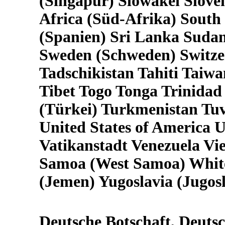
(Singapur) Slowakei Slove
Africa (Süd-Afrika) South
(Spanien) Sri Lanka Suda
Sweden (Schweden) Switzer
Tadschikistan Tahiti Taiw
Tibet Togo Tonga Trinidad
(Türkei) Turkmenistan Tu
United States of America
Vatikanstadt Venezuela V
Samoa (West Samoa) Whit
(Jemen) Yugoslavia (Jugos
Deutsche Botschaft, Deuts