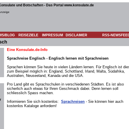
Konsulate und Botschaften - Das Portal www.konsulate.de
Anzeige
WS/BLOG
REISEZIELE
IMPRESSUM
DISCLAIMER
RSS-NEWSFEE
isch
Eine Konsulate.de-Info
Sprachreise Englisch - Englisch lernen mit Sprachreisen
Sprachen können Sie heute in vielen Ländern lernen. Für Englisch ist die
zum Beispiel möglich in: England, Schottland, Irland, Malta, Südafrika,
Australien, Neuseeland, Kanada und die USA.
Pro Land gibt es Sprachschulen in verschiedenen Städten. Es ist also
sicherlich auch etwas für Ihren Geschmack dabei. Denn lernen soll
schliesslich Spass machen.
r
Informieren Sie sich kostenlos:
Sprachreisen
- Sie können hier auch
kostenlos Kataloge anfordern!