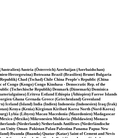
ustralien) Austria (Österreich) Azerbaijan (Aserbaidschan)
nien-Herzegowina) Botswana Brazil (Brasilien) Brunei Bulgaria
epublik) Chad (Tschad) Chile China People's Republic (China
 of Congo (Kongo) Congo Kinshasa - Democratic Rep. of the
epublic (Tschechische Republik) Denmark (Dänemark) Dominica
torialguinea) Eritrea Estland Ethiopia (Äthiopien) Faeroe Islands
 Georgien Ghana Grenada Greece (Griechenland) Greenland
eland (Island) India (Indien) Indonesia (Indonesien) Iraq (Irak)
hstan) Kenya (Kenia) Kirgistan Kiribati Korea North (Nord-Korea)
mburg) Lybia (Libyen) Macau Macedonia (Mazedonien) Madagascar
us Mexico (Mexiko) Mikronesien Moldavia (Moldawien) Monaco
ands (Niederlande) Netherlands Antilleses (Niederländische
rican Unity Oman Pakistan Palau Palestina Panama Papua New
sland) Rwanda (Ruanda) Quatar (Katar) Saint of Cement and Nevis