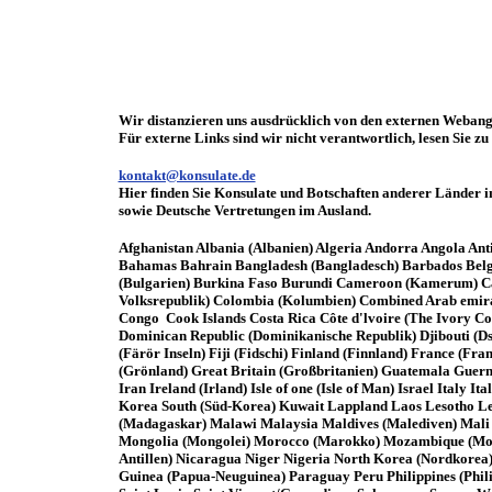
Wir distanzieren uns ausdrücklich von den externen Webang
Für externe Links sind wir nicht verantwortlich, lesen Sie z
kontakt@konsulate.de
Hier finden Sie Konsulate und Botschaften anderer Länder i
sowie Deutsche Vertretungen im Ausland.
Afghanistan Albania (Albanien) Algeria Andorra Angola Anti
Bahamas Bahrain Bangladesh (Bangladesch) Barbados Belgiu
(Bulgarien) Burkina Faso Burundi Cameroon (Kamerum) Cana
Volksrepublik) Colombia (Kolumbien) Combined Arab emirat
Congo Cook Islands Costa Rica Côte d'lvoire (The Ivory C
Dominican Republic (Dominikanische Republik) Djibouti (Ds
(Färör Inseln) Fiji (Fidschi) Finland (Finnland) France (
(Grönland) Great Britain (Großbritanien) Guatemala Guerns
Iran Ireland (Irland) Isle of one (Isle of Man) Israel Ita
Korea South (Süd-Korea) Kuwait Lappland Laos Lesotho L
(Madagaskar) Malawi Malaysia Maldives (Malediven) Mali 
Mongolia (Mongolei) Morocco (Marokko) Mozambique (Mosa
Antillen) Nicaragua Niger Nigeria North Korea (Nordkore
Guinea (Papua-Neuguinea) Paraguay Peru Philippines (Phil