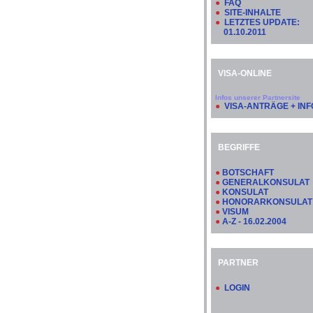
●
FAQ
●
SITE-INHALTE
●
LETZTES UPDATE:
01.10.2011
VISA-ONLINE
Infos unserer Partnersite
●
VISA-ANTRÄGE + INF
BEGRIFFE
●
BOTSCHAFT
●
GENERALKONSULAT
●
KONSULAT
●
HONORARKONSULAT
●
VISUM
●
A-Z - 16.02.2004
PARTNER
●
LOGIN