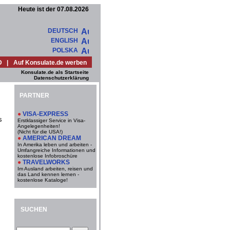
Heute ist der 07.08.2026
DEUTSCH
ENGLISH
POLSKA
D
|
Auf Konsulate.de werben
Konsulate.de als Startseite
Datenschutzerklärung
PARTNER
●
VISA-EXPRESS
s
Erstklassiger Service in Visa-
Angelegenheiten!
(Nicht für die USA!)
●
AMERICAN DREAM
In Amerika leben und arbeiten -
Umfangreiche Informationen und
kostenlose Infobroschüre
●
TRAVELWORKS
Im Ausland arbeiten, reisen und
das Land kennen lernen -
kostenlose Kataloge!
SUCHEN