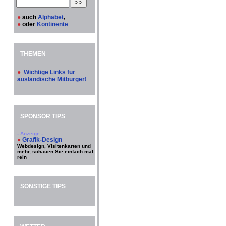
●
auch
Alphabet
,
●
oder
Kontinente
THEMEN
●
Wichtige Links für
ausländische Mitbürger!
SPONSOR TIPS
- Anzeige -
●
Grafik-Design
Webdesign, Visitenkarten und
mehr, schauen Sie einfach mal
rein
SONSTIGE TIPS