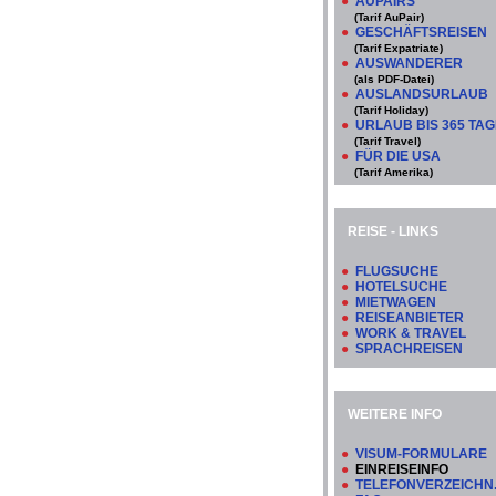
●
AUPAIRS
(Tarif AuPair)
●
GESCHÄFTSREISEN
(Tarif Expatriate)
●
AUSWANDERER
(als PDF-Datei)
●
AUSLANDSURLAUB
(Tarif Holiday)
●
URLAUB BIS 365 TA
(Tarif Travel)
●
FÜR DIE USA
(Tarif Amerika)
REISE - LINKS
●
FLUGSUCHE
●
HOTELSUCHE
●
MIETWAGEN
●
REISEANBIETER
●
WORK & TRAVEL
●
SPRACHREISEN
WEITERE INFO
●
VISUM-FORMULARE
●
EINREISEINFO
●
TELEFONVERZEICHN