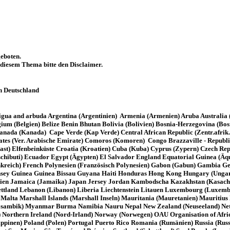
eboten.
u diesem Thema bitte den Disclaimer.
n Deutschland
gua and arbuda Argentina (Argentinien) Armenia (Armenien) Aruba Australia (A
m (Belgien) Belize Benin Bhutan Bolivia (Bolivien) Bosnia-Herzegovina (Bos
da (Kanada) Cape Verde (Kap Verde) Central African Republic (Zentr.afrik.R
es (Ver. Arabische Emirate) Comoros (Komoren) Congo Brazzaville - Republic
oast) Elfenbeinküste Croatia (Kroatien) Cuba (Kuba) Cyprus (Zypern) Czech R
chibuti) Ecuador Egypt (Ägypten) El Salvador England Equatorial Guinea (Äqua
Frankreich) French Polynesien (Französisch Polynesien) Gabon (Gabun) Gambia
ey Guinea Guinea Bissau Guyana Haiti Honduras Hong Kong Hungary (Ungarn) Ic
ly Italien Jamaica (Jamaika) Japan Jersey Jordan Kambodscha Kazakhstan (Kasac
ettland Lebanon (Libanon) Liberia Liechtenstein Litauen Luxembourg (Luxe
Malta Marshall Islands (Marshall Inseln) Mauritania (Mauretanien) Mauriti
mbik) Myanmar Burma Namibia Nauru Nepal New Zealand (Neuseeland) Netherl
a) Northern Ireland (Nord-Irland) Norway (Norwegen) OAU Organisation of Af
ippinen) Poland (Polen) Portugal Puerto Rico Romania (Rumänien) Russia (Rus