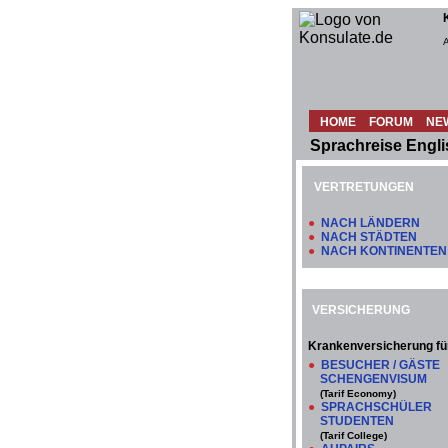
HOME
FORUM
NE
Sprachreise Engl
VERTRETUNGEN
●
NACH LÄNDERN
●
NACH STÄDTEN
●
NACH KONTINENTEN
VERSICHERUNG
Krankenversicherung fü
●
BESUCHER / GÄSTE
SCHENGENVISUM
(Tarif Economy)
●
SPRACHSCHÜLER
STUDENTEN
(Tarif College)