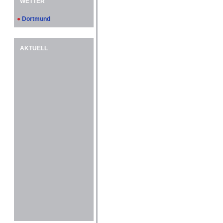
WETTER
●
Dortmund
AKTUELL