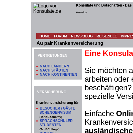
Konsulate und Botschaften - Das
Anzeige
HOME
FORUM
NEWS/BLOG
REISEZIELE
IMPRE
Au pair Krankenversicherung
Eine Konsula
VERTRETUNGEN
●
NACH LÄNDERN
Sie möchten a
●
NACH STÄDTEN
●
NACH KONTINENTEN
arbeiten oder 
beschäftigen? 
VERSICHERUNG
spezielle Vers
Krankenversicherung für
●
BESUCHER / GÄSTE
Einfache
Onli
SCHENGENVISUM
(Tarif Economy)
Krankenversic
●
SPRACHSCHÜLER
STUDENTEN
ausländische
(Tarif College)