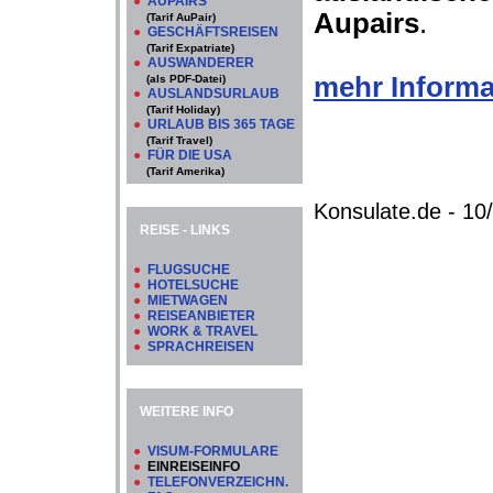
●
AUPAIRS
Aupairs
.
(Tarif AuPair)
●
GESCHÄFTSREISEN
(Tarif Expatriate)
●
AUSWANDERER
mehr Informa
(als PDF-Datei)
●
AUSLANDSURLAUB
(Tarif Holiday)
●
URLAUB BIS 365 TAGE
(Tarif Travel)
●
FÜR DIE USA
(Tarif Amerika)
Konsulate.de - 1
REISE - LINKS
●
FLUGSUCHE
●
HOTELSUCHE
●
MIETWAGEN
●
REISEANBIETER
●
WORK & TRAVEL
●
SPRACHREISEN
WEITERE INFO
●
VISUM-FORMULARE
●
EINREISEINFO
●
TELEFONVERZEICHN.