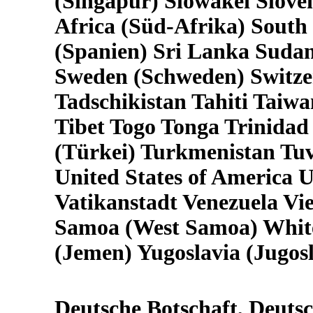
(Singapur) Slowakei Slove
Africa (Süd-Afrika) South
(Spanien) Sri Lanka Suda
Sweden (Schweden) Switzer
Tadschikistan Tahiti Taiw
Tibet Togo Tonga Trinidad
(Türkei) Turkmenistan Tu
United States of America
Vatikanstadt Venezuela V
Samoa (West Samoa) Whit
(Jemen) Yugoslavia (Jugos
Deutsche Botschaft, Deuts