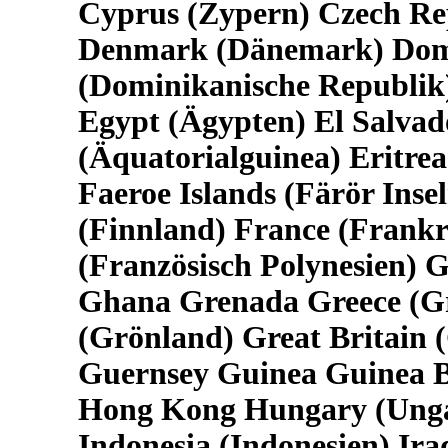
Cyprus (Zypern) Czech Rep
Denmark (Dänemark) Domi
(Dominikanische Republik)
Egypt (Ägypten) El Salva
(Äquatorialguinea) Eritrea
Faeroe Islands (Färör Insel
(Finnland) France (Frankr
(Französisch Polynesien)
Ghana Grenada Greece (Gr
(Grönland) Great Britain 
Guernsey Guinea Guinea B
Hong Kong Hungary (Ungarn
Indonesia (Indonesien) Iraq