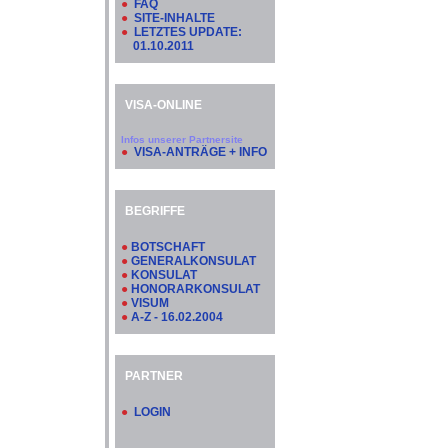
●
FAQ
●
SITE-INHALTE
●
LETZTES UPDATE:
01.10.2011
VISA-ONLINE
Infos unserer Partnersite
●
VISA-ANTRÄGE + INFO
BEGRIFFE
●
BOTSCHAFT
●
GENERALKONSULAT
●
KONSULAT
●
HONORARKONSULAT
●
VISUM
●
A-Z - 16.02.2004
PARTNER
●
LOGIN