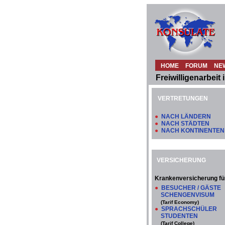
HOME
FORUM
NE
Freiwilligenarbeit 
VERTRETUNGEN
●
NACH LÄNDERN
●
NACH STÄDTEN
●
NACH KONTINENTEN
VERSICHERUNG
Krankenversicherung fü
●
BESUCHER / GÄSTE
SCHENGENVISUM
(Tarif Economy)
●
SPRACHSCHÜLER
STUDENTEN
(Tarif College)