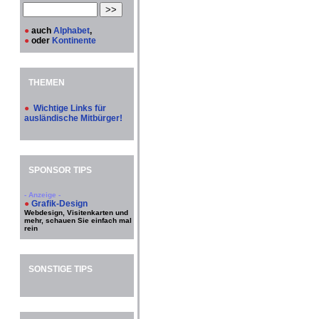
●
auch
Alphabet
,
●
oder
Kontinente
THEMEN
●
Wichtige Links für
ausländische Mitbürger!
SPONSOR TIPS
- Anzeige -
●
Grafik-Design
Webdesign, Visitenkarten und
mehr, schauen Sie einfach mal
rein
SONSTIGE TIPS