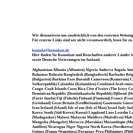
Wir distanzieren uns ausdrücklich von den externen Webang
Für externe Links sind wir nicht verantwortlich, lesen Sie z
kontakt@konsulate.de
Hier finden Sie Konsulate und Botschaften anderer Länder i
sowie Deutsche Vertretungen im Ausland.
Afghanistan Albania (Albanien) Algeria Andorra Angola Anti
Bahamas Bahrain Bangladesh (Bangladesch) Barbados Belgiu
(Bulgarien) Burkina Faso Burundi Cameroon (Kamerum) Cana
Volksrepublik) Colombia (Kolumbien) Combined Arab emirat
Congo Cook Islands Costa Rica Côte d'lvoire (The Ivory C
Dominican Republic (Dominikanische Republik) Djibouti (Ds
(Färör Inseln) Fiji (Fidschi) Finland (Finnland) France (
(Grönland) Great Britain (Großbritanien) Guatemala Guerns
Iran Ireland (Irland) Isle of one (Isle of Man) Israel Ita
Korea South (Süd-Korea) Kuwait Lappland Laos Lesotho L
(Madagaskar) Malawi Malaysia Maldives (Malediven) Mali 
Mongolia (Mongolei) Morocco (Marokko) Mozambique (Mosa
Antillen) Nicaragua Niger Nigeria North Korea (Nordkore
Guinea (Papua-Neuguinea) Paraguay Peru Philippines (Phil