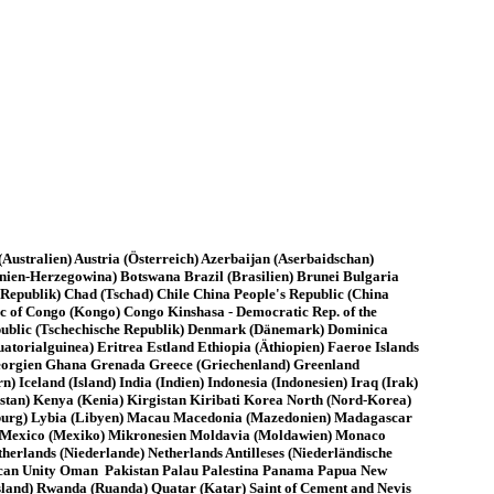
ustralien) Austria (Österreich) Azerbaijan (Aserbaidschan)
nien-Herzegowina) Botswana Brazil (Brasilien) Brunei Bulgaria
epublik) Chad (Tschad) Chile China People's Republic (China
 of Congo (Kongo) Congo Kinshasa - Democratic Rep. of the
epublic (Tschechische Republik) Denmark (Dänemark) Dominica
torialguinea) Eritrea Estland Ethiopia (Äthiopien) Faeroe Islands
 Georgien Ghana Grenada Greece (Griechenland) Greenland
eland (Island) India (Indien) Indonesia (Indonesien) Iraq (Irak)
hstan) Kenya (Kenia) Kirgistan Kiribati Korea North (Nord-Korea)
mburg) Lybia (Libyen) Macau Macedonia (Mazedonien) Madagascar
us Mexico (Mexiko) Mikronesien Moldavia (Moldawien) Monaco
ands (Niederlande) Netherlands Antilleses (Niederländische
rican Unity Oman Pakistan Palau Palestina Panama Papua New
sland) Rwanda (Ruanda) Quatar (Katar) Saint of Cement and Nevis