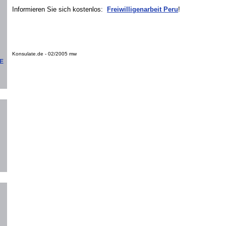
Informieren Sie sich kostenlos:
Freiwilligenarbeit Peru
!
Konsulate.de - 02/2005 mw
GE
.