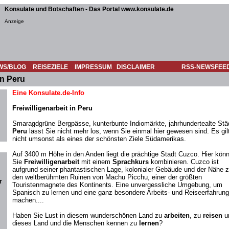
Konsulate und Botschaften - Das Portal www.konsulate.de
Anzeige
WS/BLOG
REISEZIELE
IMPRESSUM
DISCLAIMER
RSS-NEWSFEE
in Peru
Eine Konsulate.de-Info
Freiwilligenarbeit in Peru
Smaragdgrüne Bergpässe, kunterbunte Indiomärkte, jahrhundertealte Stä
Peru
lässt Sie nicht mehr los, wenn Sie einmal hier gewesen sind. Es gil
nicht umsonst als eines der schönsten Ziele Südamerikas.
Auf 3400 m Höhe in den Anden liegt die prächtige Stadt Cuzco. Hier kön
Sie
Freiwilligenarbeit
mit einem
Sprachkurs
kombinieren. Cuzco ist
aufgrund seiner phantastischen Lage, kolonialer Gebäude und der Nähe 
den weltberühmten Ruinen von Machu Picchu, einer der größten
r
Touristenmagnete des Kontinents. Eine unvergessliche Umgebung, um
Spanisch zu lernen und eine ganz besondere Arbeits- und Reiseerfahrung
machen....
Haben Sie Lust in diesem wunderschönen Land zu
arbeiten
, zu
reisen
u
dieses Land und die Menschen kennen zu
lernen
?