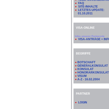
●
FAQ
●
SITE-INHALTE
●
LETZTES UPDATE:
01.10.2011
VISA-ONLINE
Infos unserer Partnersite
●
VISA-ANTRÄGE + INF
BEGRIFFE
●
BOTSCHAFT
●
GENERALKONSULAT
●
KONSULAT
●
HONORARKONSULAT
●
VISUM
●
A-Z - 16.02.2004
PARTNER
●
LOGIN