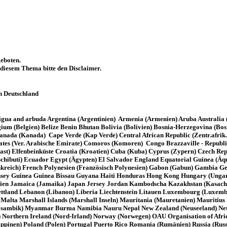
eboten.
u diesem Thema bitte den Disclaimer.
n Deutschland
gua and arbuda Argentina (Argentinien) Armenia (Armenien) Aruba Australia (A
m (Belgien) Belize Benin Bhutan Bolivia (Bolivien) Bosnia-Herzegovina (Bos
da (Kanada) Cape Verde (Kap Verde) Central African Republic (Zentr.afrik.R
es (Ver. Arabische Emirate) Comoros (Komoren) Congo Brazzaville - Republic
oast) Elfenbeinküste Croatia (Kroatien) Cuba (Kuba) Cyprus (Zypern) Czech R
chibuti) Ecuador Egypt (Ägypten) El Salvador England Equatorial Guinea (Äqua
Frankreich) French Polynesien (Französisch Polynesien) Gabon (Gabun) Gambia
ey Guinea Guinea Bissau Guyana Haiti Honduras Hong Kong Hungary (Ungarn) Ic
ly Italien Jamaica (Jamaika) Japan Jersey Jordan Kambodscha Kazakhstan (Kasac
ettland Lebanon (Libanon) Liberia Liechtenstein Litauen Luxembourg (Luxe
Malta Marshall Islands (Marshall Inseln) Mauritania (Mauretanien) Mauriti
mbik) Myanmar Burma Namibia Nauru Nepal New Zealand (Neuseeland) Netherl
a) Northern Ireland (Nord-Irland) Norway (Norwegen) OAU Organisation of Af
ippinen) Poland (Polen) Portugal Puerto Rico Romania (Rumänien) Russia (Rus