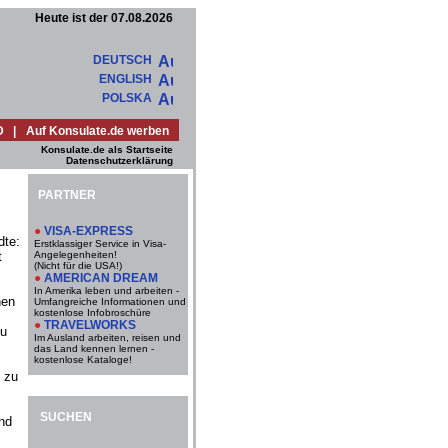
Heute ist der 07.08.2026
DEUTSCH
ENGLISH
POLSKA
D
|
Auf Konsulate.de werben
Konsulate.de als Startseite
Datenschutzerklärung
PARTNER
●
VISA-EXPRESS
dte:
Erstklassiger Service in Visa-
t
Angelegenheiten!
(Nicht für die USA!)
●
AMERICAN DREAM
In Amerika leben und arbeiten -
nen
Umfangreiche Informationen und
kostenlose Infobroschüre
●
TRAVELWORKS
zu
Im Ausland arbeiten, reisen und
das Land kennen lernen -
kostenlose Kataloge!
 zu
SUCHEN
nd