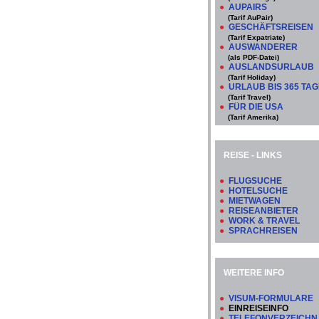
●
AUPAIRS
(Tarif AuPair)
●
GESCHÄFTSREISEN
(Tarif Expatriate)
●
AUSWANDERER
(als PDF-Datei)
●
AUSLANDSURLAUB
(Tarif Holiday)
●
URLAUB BIS 365 TA
(Tarif Travel)
●
FÜR DIE USA
(Tarif Amerika)
REISE - LINKS
●
FLUGSUCHE
●
HOTELSUCHE
●
MIETWAGEN
●
REISEANBIETER
●
WORK & TRAVEL
●
SPRACHREISEN
WEITERE INFO
●
VISUM-FORMULARE
●
EINREISEINFO
●
TELEFONVERZEICHN