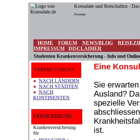
Konsulate und Botschaften - Das
Anzeige
HOME
FORUM
NEWS/BLOG
REISEZI
IMPRESSUM
DISCLAIMER
Studenten Krankenversicherung - Info und Online
Eine Konsul
VERTRETUNGEN
●
NACH LÄNDERN
Sie erwarte
●
NACH STÄDTEN
●
NACH
Ausland? Dan
KONTINENTEN
spezielle Ve
abschliessen
VERSICHERUNG
Krankheitsfal
Krankenversicherung
ist.
für