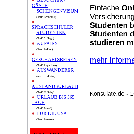
●
BESUCHER /
GÄSTE
Einfache
Onl
SCHENGENVISUM
Versicherung
(Tarif Economy)
●
Studenten
b
SPRACHSCHÜLER
Studenten
d
STUDENTEN
(Tarif College)
studieren 
●
AUPAIRS
(Tarif AuPair)
●
mehr Informa
GESCHÄFTSREISEN
(Tarif Expatriate)
●
AUSWANDERER
(als PDF-Datei)
●
AUSLANDSURLAUB
Konsulate.de - 
(Tarif Holiday)
●
URLAUB BIS 365
TAGE
(Tarif Travel)
●
FÜR DIE USA
(Tarif Amerika)