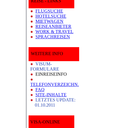
REISE - LINKS
●
FLUGSUCHE
●
HOTELSUCHE
●
MIETWAGEN
●
REISEANBIETER
●
WORK & TRAVEL
●
SPRACHREISEN
WEITERE INFO
●
VISUM-
FORMULARE
●
EINREISEINFO
●
TELEFONVERZEICHN.
●
FAQ
●
SITE-INHALTE
●
LETZTES UPDATE:
01.10.2011
VISA-ONLINE