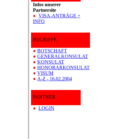
Infos unserer
Partnersite
●
VISA-ANTRÄGE +
INFO
BEGRIFFE
●
BOTSCHAFT
●
GENERALKONSULAT
●
KONSULAT
●
HONORARKONSULAT
●
VISUM
●
A-Z - 16.02.2004
PARTNER
●
LOGIN