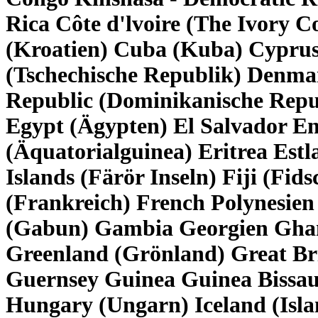
Rica Côte d'lvoire (The Ivory C
(Kroatien) Cuba (Kuba) Cyprus
(Tschechische Republik) Denm
Republic (Dominikanische Repub
Egypt (Ägypten) El Salvador E
(Äquatorialguinea) Eritrea Estl
Islands (Färör Inseln) Fiji (Fid
(Frankreich) French Polynesien
(Gabun) Gambia Georgien Ghan
Greenland (Grönland) Great Br
Guernsey Guinea Guinea Bissa
Hungary (Ungarn) Iceland (Islan