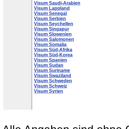
Visum Saudi-Arabien
Visum Lappland
Visum Senegal
Visum Serbien
Visum Seychellen
Visum Singapur
Visum Slowenien
Visum Salomonen
Visum Somalia
Visum Süd-Afrika
Visum Süd-Korea
Visum Spanien
Visum Sudan
Visum Suriname
Visum Swaziland
Visum Schweden
Visum Schweiz
Visum Syrien