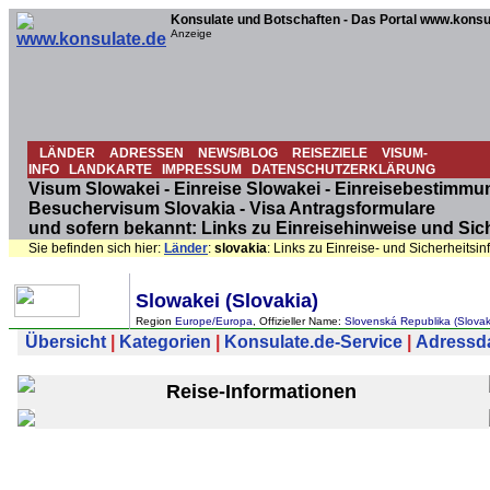
Konsulate und Botschaften - Das Portal www.konsu
Anzeige
LÄNDER
ADRESSEN
NEWS/BLOG
REISEZIELE
VISUM-
INFO
LANDKARTE
IMPRESSUM
DATENSCHUTZERKLÄRUNG
Visum Slowakei - Einreise Slowakei - Einreisebestimmu
Besuchervisum Slovakia - Visa Antragsformulare
und sofern bekannt: Links zu Einreisehinweise und Sic
Sie befinden sich hier:
Länder
:
slovakia
: Links zu Einreise- und Sicherheits
Slowakei (Slovakia)
Region
Europe/Europa
, Offizieller Name:
Slovenská Republika (Slovak
Übersicht
|
Kategorien
|
Konsulate.de-Service
|
Adressdat
Reise-Informationen