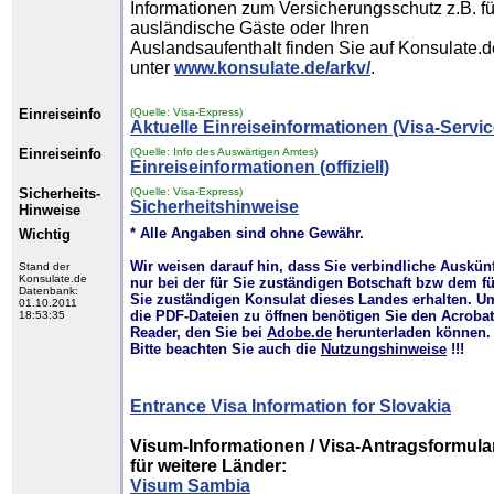
Informationen zum Versicherungsschutz z.B. fü
ausländische Gäste oder Ihren
Auslandsaufenthalt finden Sie auf Konsulate.d
unter
www.konsulate.de/arkv/
.
Einreiseinfo
(Quelle: Visa-Express)
Aktuelle Einreiseinformationen (Visa-Servic
Einreiseinfo
(Quelle: Info des Auswärtigen Amtes)
Einreiseinformationen (offiziell)
Sicherheits-
(Quelle: Visa-Express)
Sicherheitshinweise
Hinweise
* Alle Angaben sind ohne Gewähr.
Wichtig
Wir weisen darauf hin, dass Sie verbindliche Auskün
Stand der
Konsulate.de
nur bei der für Sie zuständigen Botschaft bzw dem fü
Datenbank:
Sie zuständigen Konsulat dieses Landes erhalten. U
01.10.2011
die PDF-Dateien zu öffnen benötigen Sie den Acrobat
18:53:35
Reader, den Sie bei
Adobe.de
herunterladen können.
Bitte beachten Sie auch die
Nutzungshinweise
!!!
Entrance Visa Information for Slovakia
Visum-Informationen / Visa-Antragsformula
für weitere Länder:
Visum Sambia