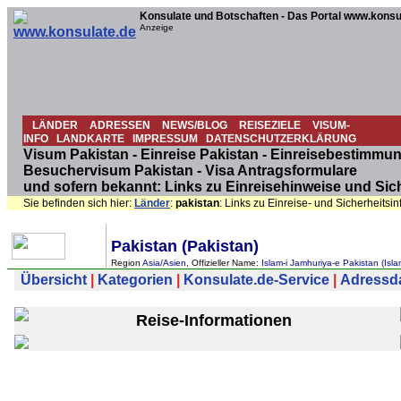
Konsulate und Botschaften - Das Portal www.konsu
Anzeige
LÄNDER
ADRESSEN
NEWS/BLOG
REISEZIELE
VISUM-
INFO
LANDKARTE
IMPRESSUM
DATENSCHUTZERKLÄRUNG
Visum Pakistan - Einreise Pakistan - Einreisebestimmun
Besuchervisum Pakistan - Visa Antragsformulare
und sofern bekannt: Links zu Einreisehinweise und Sic
Sie befinden sich hier:
Länder
:
pakistan
: Links zu Einreise- und Sicherheits
Pakistan (Pakistan)
Region
Asia/Asien
, Offizieller Name:
Islam-i Jamhuriya-e Pakistan (Isla
Übersicht
|
Kategorien
|
Konsulate.de-Service
|
Adressdat
Reise-Informationen