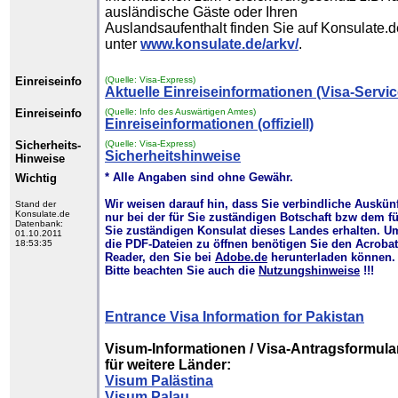
ausländische Gäste oder Ihren
Auslandsaufenthalt finden Sie auf Konsulate.d
unter
www.konsulate.de/arkv/
.
Einreiseinfo
(Quelle: Visa-Express)
Aktuelle Einreiseinformationen (Visa-Servic
Einreiseinfo
(Quelle: Info des Auswärtigen Amtes)
Einreiseinformationen (offiziell)
Sicherheits-
(Quelle: Visa-Express)
Sicherheitshinweise
Hinweise
* Alle Angaben sind ohne Gewähr.
Wichtig
Wir weisen darauf hin, dass Sie verbindliche Auskün
Stand der
Konsulate.de
nur bei der für Sie zuständigen Botschaft bzw dem fü
Datenbank:
Sie zuständigen Konsulat dieses Landes erhalten. U
01.10.2011
die PDF-Dateien zu öffnen benötigen Sie den Acrobat
18:53:35
Reader, den Sie bei
Adobe.de
herunterladen können.
Bitte beachten Sie auch die
Nutzungshinweise
!!!
Entrance Visa Information for Pakistan
Visum-Informationen / Visa-Antragsformula
für weitere Länder:
Visum Palästina
Visum Palau