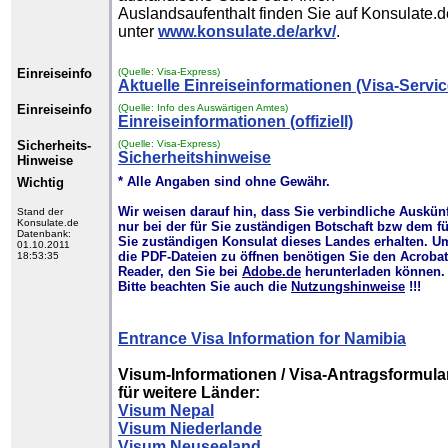
Auslandsaufenthalt finden Sie auf Konsulate.d
unter
www.konsulate.de/arkv/
.
Einreiseinfo
(Quelle: Visa-Express)
Aktuelle Einreiseinformationen (Visa-Servic
Einreiseinfo
(Quelle: Info des Auswärtigen Amtes)
Einreiseinformationen (offiziell)
Sicherheits-
(Quelle: Visa-Express)
Sicherheitshinweise
Hinweise
* Alle Angaben sind ohne Gewähr.
Wichtig
Wir weisen darauf hin, dass Sie verbindliche Auskün
Stand der
Konsulate.de
nur bei der für Sie zuständigen Botschaft bzw dem fü
Datenbank:
Sie zuständigen Konsulat dieses Landes erhalten. U
01.10.2011
die PDF-Dateien zu öffnen benötigen Sie den Acrobat
18:53:35
Reader, den Sie bei
Adobe.de
herunterladen können.
Bitte beachten Sie auch die
Nutzungshinweise
!!!
Entrance Visa Information for Namibia
Visum-Informationen / Visa-Antragsformula
für weitere Länder:
Visum Nepal
Visum Niederlande
Visum Neuseeland