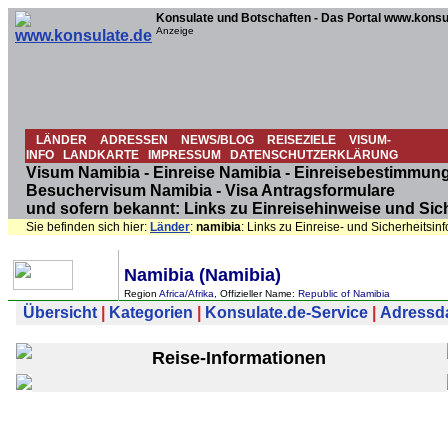
Konsulate und Botschaften - Das Portal www.konsu
Anzeige
LÄNDER
ADRESSEN
NEWS/BLOG
REISEZIELE
VISUM-
INFO
LANDKARTE
IMPRESSUM
DATENSCHUTZERKLÄRUNG
Visum Namibia - Einreise Namibia - Einreisebestimmung
Besuchervisum Namibia - Visa Antragsformulare
und sofern bekannt: Links zu Einreisehinweise und Sic
Sie befinden sich hier:
Länder
:
namibia
: Links zu Einreise- und Sicherheitsi
Namibia (Namibia)
Region
Africa/Afrika
, Offizieller Name:
Republic of Namibia
Übersicht
|
Kategorien
|
Konsulate.de-Service
|
Adressdat
Reise-Informationen