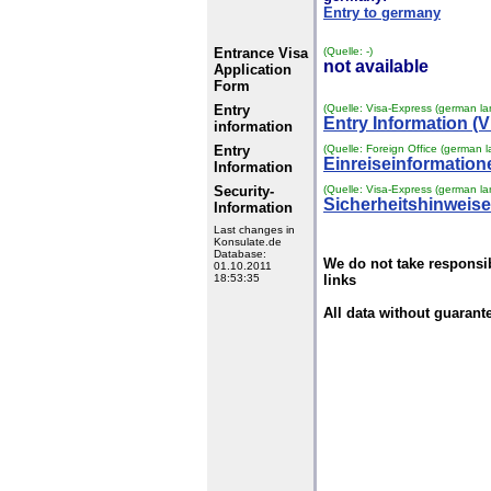
Entry to germany
Entrance Visa
(Quelle: -)
not available
Application
Form
Entry
(Quelle: Visa-Express (german l
Entry Information (V
information
Entry
(Quelle: Foreign Office (german 
Einreiseinformationen
Information
Security-
(Quelle: Visa-Express (german l
Sicherheitshinweise
Information
Last changes in
Konsulate.de
Database:
We do not take responsibi
01.10.2011
18:53:35
links
All data without guarant