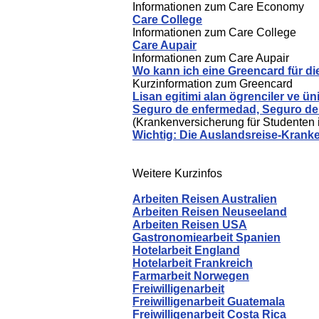
Informationen zum Care Economy
Care College
Informationen zum Care College
Care Aupair
Informationen zum Care Aupair
Wo kann ich eine Greencard für d
Kurzinformation zum Greencard
Lisan egitimi alan ögrenciler ve üni
Seguro de enfermedad, Seguro de a
(Krankenversicherung für Studenten 
Wichtig: Die Auslandsreise-Krank
Weitere Kurzinfos
Arbeiten Reisen Australien
Arbeiten Reisen Neuseeland
Arbeiten Reisen USA
Gastronomiearbeit Spanien
Hotelarbeit England
Hotelarbeit Frankreich
Farmarbeit Norwegen
Freiwilligenarbeit
Freiwilligenarbeit Guatemala
Freiwilligenarbeit Costa Rica