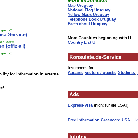
More Information
Map Uruguay
National Flag Uruguay
Yellow Maps Uruguay
Telephone Book Uruguay
Facts about Uruguay
anguage))
isa-Service)
More Countries beginning with U
language))
Country-List U
 (offiziell)
anguage))
Konsulate.de-Service
Insurances for
Aupairs
,
visitors / guests
,
Students
,
lity for information in external
ee!
Ads
Express-Visa
(nicht für die USA!)
Free Information Greencard USA
-Liv
Infotext