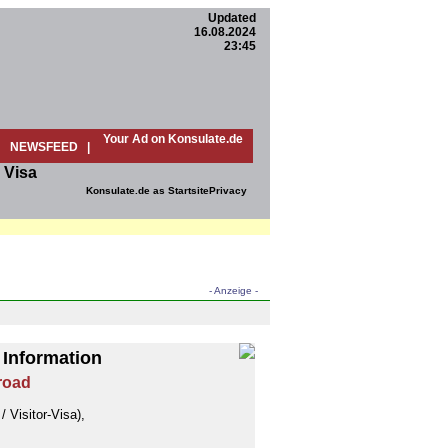
Updated
16.08.2024
23:45
Your Ad on Konsulate.de
NEWSFEED
|
 Visa
Konsulate.de as Startsite
Privacy
- Anzeige -
 Information
road
 Visitor-Visa),