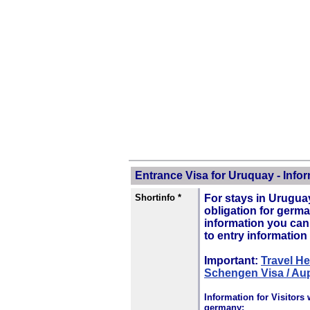
Entrance Visa for Uruquay - Infor
Shortinfo *
For stays in Uruguay
obligation for germa
information you can
to entry information
Important:
Travel He
Schengen Visa / Aup
Information for Visitors 
germany: