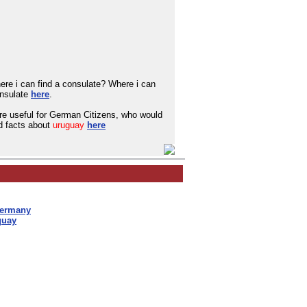
ere i can find a consulate? Where i can
onsulate
here
.
are useful for German Citizens, who would
ad facts about
uruguay
here
Germany
quay