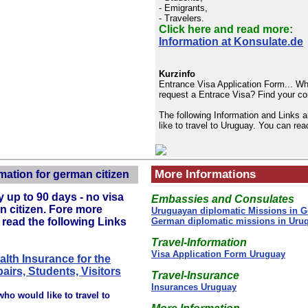
- Emigrants,
- Travelers.
Click here and read more:
Information at Konsulate.de
Kurzinfo
Entrance Visa Application Form... Wh
request a Entrace Visa? Find your c
The following Information and Links 
like to travel to Uruguay. You can re
More Informations
mation for german citizen
 up to 90 days - no visa
Embassies and Consulates
n citizen. Fore more
Uruguayan diplomatic Missions in 
 read the following Links
German diplomatic missions in Uru
Travel-Information
Visa Application Form Uruguay
alth Insurance for the
airs, Students, Visitors
Travel-Insurance
Insurances Uruguay
who would like to travel to