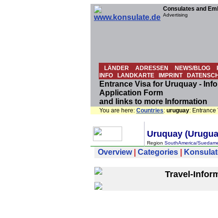
Consulates and Emb
Advertising
LÄNDER
ADRESSEN
NEWS/BLOG
INFO
LANDKARTE
IMPRINT
DATENSC
Entrance Visa for Uruquay - Info
Application Form
and links to more Information
You are here:
Countries
:
uruguay
: Entrance
Uruquay (Urugua
Region
SouthAmerica/Suedame
Overview
|
Categories
|
Konsulat
Travel-Infor