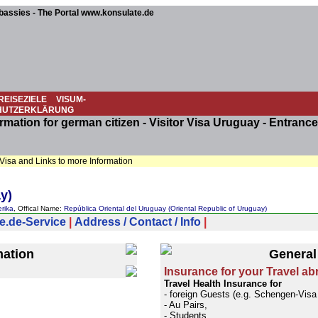
assies - The Portal www.konsulate.de
REISEZIELE
VISUM-
HUTZERKLÄRUNG
rmation for german citizen - Visitor Visa Uruguay - Entrance
 Visa and Links to more Information
y)
rika
, Offical Name:
República Oriental del Uruguay (Oriental Republic of Uruguay)
e.de-Service
|
Address / Contact / Info
|
mation
General
Insurance for your Travel ab
Travel Health Insurance for
- foreign Guests (e.g. Schengen-Visa /
- Au Pairs,
- Students,