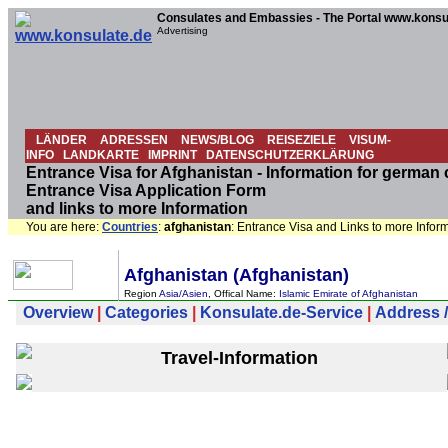
Consulates and Embassies - The Portal www.konsu
Advertising
LÄNDER
ADRESSEN
NEWS/BLOG
REISEZIELE
VISUM-
INFO
LANDKARTE
IMPRINT
DATENSCHUTZERKLÄRUNG
Entrance Visa for Afghanistan - Information for german ci
Entrance Visa Application Form
and links to more Information
You are here:
Countries
:
afghanistan
: Entrance Visa and Links to more Infor
Afghanistan (Afghanistan)
Region
Asia/Asien
, Offical Name:
Islamic Emirate of Afghanistan
Overview
|
Categories
|
Konsulate.de-Service
|
Address /
Travel-Information