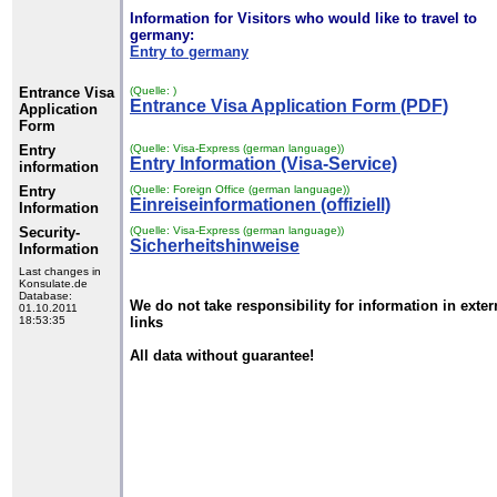
Information for Visitors who would like to travel to
germany:
Entry to germany
Entrance Visa
(Quelle: )
Entrance Visa Application Form (PDF)
Application
Form
Entry
(Quelle: Visa-Express (german language))
Entry Information (Visa-Service)
information
Entry
(Quelle: Foreign Office (german language))
Einreiseinformationen (offiziell)
Information
Security-
(Quelle: Visa-Express (german language))
Sicherheitshinweise
Information
Last changes in
Konsulate.de
Database:
We do not take responsibility for information in exter
01.10.2011
18:53:35
links
All data without guarantee!