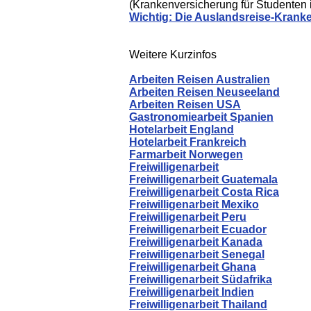
(Krankenversicherung für Studenten 
Wichtig: Die Auslandsreise-Krank
Weitere Kurzinfos
Arbeiten Reisen Australien
Arbeiten Reisen Neuseeland
Arbeiten Reisen USA
Gastronomiearbeit Spanien
Hotelarbeit England
Hotelarbeit Frankreich
Farmarbeit Norwegen
Freiwilligenarbeit
Freiwilligenarbeit Guatemala
Freiwilligenarbeit Costa Rica
Freiwilligenarbeit Mexiko
Freiwilligenarbeit Peru
Freiwilligenarbeit Ecuador
Freiwilligenarbeit Kanada
Freiwilligenarbeit Senegal
Freiwilligenarbeit Ghana
Freiwilligenarbeit Südafrika
Freiwilligenarbeit Indien
Freiwilligenarbeit Thailand