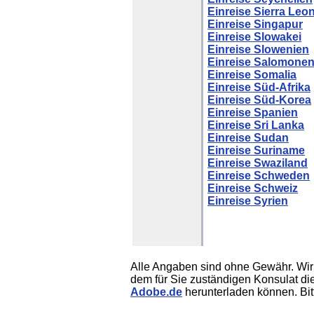
Einreise Sierra Leo
Einreise Singapur
Einreise Slowakei
Einreise Slowenien
Einreise Salomone
Einreise Somalia
Einreise Süd-Afrika
Einreise Süd-Korea
Einreise Spanien
Einreise Sri Lanka
Einreise Sudan
Einreise Suriname
Einreise Swaziland
Einreise Schweden
Einreise Schweiz
Einreise Syrien
Alle Angaben sind ohne Gewähr. Wir w
dem für Sie zuständigen Konsulat di
Adobe.de
herunterladen können. Bit