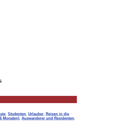
S
ste
,
Studenten
,
Urlauber
,
Reisen in die
 6 Monaten)
,
Auswanderer und Residenten
,