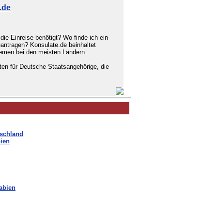
.de
 die Einreise benötigt? Wo finde ich ein
ntragen? Konsulate.de beinhaltet
hemen bei den meisten Ländern...
ten für Deutsche Staatsangehörige, die
tschland
bien
abien