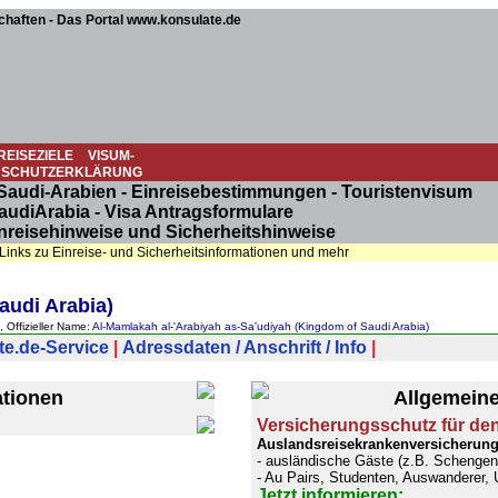
chaften - Das Portal www.konsulate.de
REISEZIELE
VISUM-
NSCHUTZERKLÄRUNG
 Saudi-Arabien - Einreisebestimmungen - Touristenvisum
udiArabia - Visa Antragsformulare
inreisehinweise und Sicherheitshinweise
 Links zu Einreise- und Sicherheitsinformationen und mehr
audi Arabia)
, Offizieller Name:
Al-Mamlakah al-'Arabiyah as-Sa'udiyah (Kingdom of Saudi Arabia)
te.de-Service
|
Adressdaten / Anschrift / Info
|
ationen
Allgemeine
Versicherungsschutz für de
Auslandsreisekrankenversicherung
- ausländische Gäste (z.B. Schenge
- Au Pairs, Studenten, Auswanderer, 
Jetzt informieren: