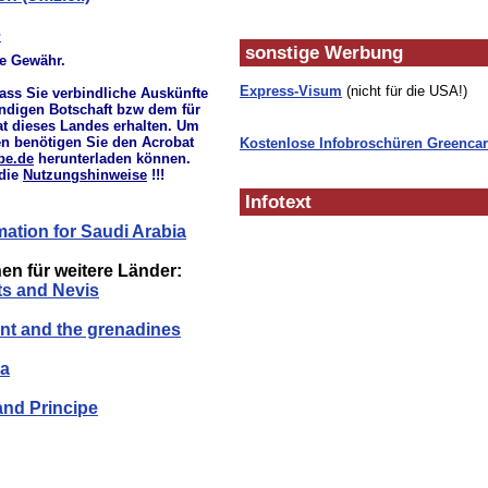
e
sonstige Werbung
ne Gewähr.
Express-Visum
(nicht für die USA!)
dass Sie verbindliche Auskünfte
tändigen Botschaft bzw dem für
t dieses Landes erhalten. Um
en benötigen Sie den Acrobat
Kostenlose Infobroschüren Greenca
be.de
herunterladen können.
 die
Nutzungshinweise
!!!
Infotext
mation for Saudi Arabia
en für weitere Länder:
tts and Nevis
ent and the grenadines
oa
and Principe