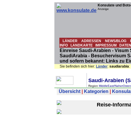
Konsulate und Bots
Anzeige
LÄNDER
ADRESSEN
NEWS/BLOG
INFO
LANDKARTE
IMPRESSUM
DATE
Einreise Saudi-Arabien - Visum
SaudiArabia - Besuchervisum Sa
und sofern bekannt: Links zu E
Sie befinden sich hier:
Länder
:
saudiarabia
:
Saudi-Arabien (S
Region
MiddleEast/NaherOsten
Übersicht
|
Kategorien
|
Konsula
Reise-Inform