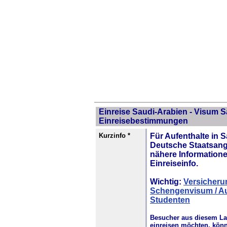
Einreise Saudi-Arabien - Visum S
Einreisebestimmungen
Kurzinfo *
Für Aufenthalte in S
Deutsche Staatsan
nähere Informatione
Einreiseinfo.
Wichtig:
Versicheru
Schengenvisum / Au
Studenten
Besucher aus diesem La
einreisen möchten, könn