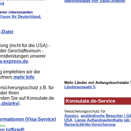
Nationalflagge von Saudi-Arabien
and
eren interessanten
Visum für Deutschland.
-Datei
ung (nicht für die USA) -
oder Geschäftsvisum -
enstleistungen unserer
a-express.de
.
g empfehlen wir die
rtners
mehr Info
Mehr Länder mit Anfangsbuchstabe 
Länderauswahl S
rsicherungsschutz z.B. für
der Ihren
inden Sie auf Konsulate.de
Konsulate.de-Service
.de/arkv/
.
Versicherungsschutz für
Aupairs
,
ausländische Besucher / Gä
formationen (Visa-Service)
USA
,
Lange Auflandsaufenthalte (ab
Reiserücktritts-Versicherung
tes)
 (offiziell)