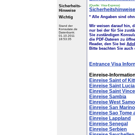
Sicherheits-
(Quelle: Visa-Express)
Sicherheitshinweis
Hinweise
* Alle Angaben sind oh
Wichtig
Wir weisen darauf hin, 
Stand der
Konsulate.de
nur bei der für Sie zus
Datenbank:
Sie zuständigen Konsula
01.10.2011
die PDF-Dateien zu öffn
18:53:35
Reader, den Sie bei
Ado
Bitte beachten Sie auch
Entrance Visa Infor
Einreise-Information
Einreise Saint of Ki
Einreise Saint Lucia
Einreise Saint Vinc
Einreise Sambia
Einreise West Sam
Einreise San Marino
Einreise Sao Tome 
Einreise Lappland
Einreise Senegal
Einreise Serbien
Einreise Seychellen