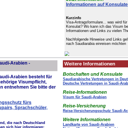
Informationen auf Konsulate
Kurzinfo
Visa-Antragsformulare... was wird für
Konsulat? Wo kann ich das Visum bea
Informationen und Links zu vielen T
Nachfolgende Hinweise und Links gel
nach Saudiarabia einreisen möchten
audi-Arabien -
Weitere Informationen
Botschaften und Konsulate
audi-Arabien besteht für
Saudiarabische Vertretungen in Deu
gehörige
Visumpflicht
,
Deutsche Vertretungen in Saudi-Ara
n entnehmen Sie bitte der
Reise-Informationen
Visum für Saudi-Arabien
ngsschutz fürs
Reise-Versicherung
pairs, Sprachschüler,
Reise-Versicherungsschutz Saudi-Ar
Weitere Informationen
nd, die nach Deutschland
Landkarte von Saudi-Arabien
en sich hier informieren: