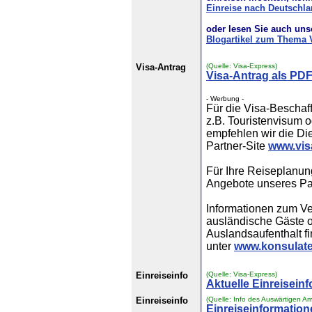
Einreise nach Deutschl
oder lesen Sie auch uns
Blogartikel zum Thema 
Visa-Antrag
(Quelle: Visa-Express)
Visa-Antrag als PDF
- Werbung -
Für die Visa-Beschaff
z.B. Touristenvisum 
empfehlen wir die Di
Partner-Site
www.vis
Für Ihre Reiseplanun
Angebote unseres Pa
Informationen zum Ve
ausländische Gäste o
Auslandsaufenthalt f
unter
www.konsulate
Einreiseinfo
(Quelle: Visa-Express)
Aktuelle Einreisein
Einreiseinfo
(Quelle: Info des Auswärtigen Am
Einreiseinformationen