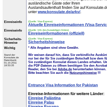
ausländische Gäste oder Ihren
Auslandsaufenthalt finden Sie auf Konsulate.d
unter
www.konsulate.de/arkv/
.
Einreiseinfo
(Quelle: Visa-Express)
Aktuelle Einreiseinformationen (Visa-Servic
Einreiseinfo
(Quelle: Info des Auswärtigen Amtes)
Einreiseinformationen (offiziell)
Sicherheits-
(Quelle: Visa-Express)
Sicherheitshinweise
Hinweise
* Alle Angaben sind ohne Gewähr.
Wichtig
Wir weisen darauf hin, dass Sie verbindliche Auskün
Stand der
Konsulate.de
nur bei der für Sie zuständigen Botschaft bzw dem fü
Datenbank:
Sie zuständigen Konsulat dieses Landes erhalten. U
01.10.2011
die PDF-Dateien zu öffnen benötigen Sie den Acrobat
18:53:35
Reader, den Sie bei
Adobe.de
herunterladen können.
Bitte beachten Sie auch die
Nutzungshinweise
!!!
Entrance Visa Information for Pakistan
Einreise-Informationen für weitere Länder:
Einreise Palästina
Einreise Palau
Einreise Panama