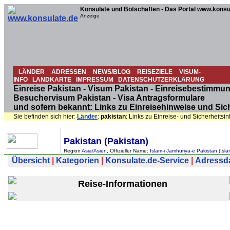
Konsulate und Botschaften - Das Portal www.konsu
Anzeige
LÄNDER
ADRESSEN
NEWS/BLOG
REISEZIELE
VISUM-
INFO
LANDKARTE
IMPRESSUM
DATENSCHUTZERKLÄRUNG
Einreise Pakistan - Visum Pakistan - Einreisebestimmun
Besuchervisum Pakistan - Visa Antragsformulare
und sofern bekannt: Links zu Einreisehinweise und Sic
Sie befinden sich hier:
Länder
:
pakistan
: Links zu Einreise- und Sicherheits
Pakistan (Pakistan)
Region
Asia/Asien
, Offizieller Name:
Islam-i Jamhuriya-e Pakistan (Isla
Übersicht
|
Kategorien
|
Konsulate.de-Service
|
Adressdat
Reise-Informationen