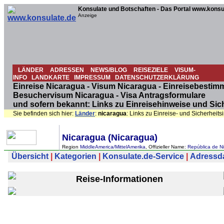
Konsulate und Botschaften - Das Portal www.konsu
Anzeige
LÄNDER
ADRESSEN
NEWS/BLOG
REISEZIELE
VISUM-
INFO
LANDKARTE
IMPRESSUM
DATENSCHUTZERKLÄRUNG
Einreise Nicaragua - Visum Nicaragua - Einreisebestim
Besuchervisum Nicaragua - Visa Antragsformulare
und sofern bekannt: Links zu Einreisehinweise und Sic
Sie befinden sich hier:
Länder
:
nicaragua
: Links zu Einreise- und Sicherheit
Nicaragua (Nicaragua)
Region
MiddleAmerica/MittelAmerika
, Offizieller Name:
República de Ni
Übersicht
|
Kategorien
|
Konsulate.de-Service
|
Adressdat
Reise-Informationen