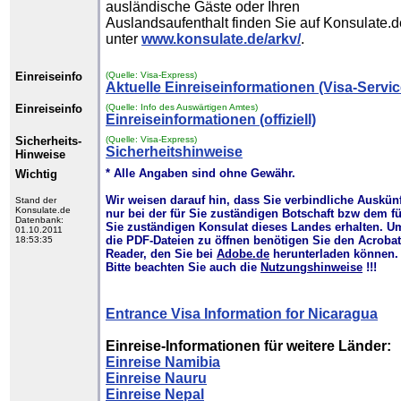
ausländische Gäste oder Ihren
Auslandsaufenthalt finden Sie auf Konsulate.d
unter
www.konsulate.de/arkv/
.
Einreiseinfo
(Quelle: Visa-Express)
Aktuelle Einreiseinformationen (Visa-Servic
Einreiseinfo
(Quelle: Info des Auswärtigen Amtes)
Einreiseinformationen (offiziell)
Sicherheits-
(Quelle: Visa-Express)
Sicherheitshinweise
Hinweise
* Alle Angaben sind ohne Gewähr.
Wichtig
Wir weisen darauf hin, dass Sie verbindliche Auskün
Stand der
Konsulate.de
nur bei der für Sie zuständigen Botschaft bzw dem fü
Datenbank:
Sie zuständigen Konsulat dieses Landes erhalten. U
01.10.2011
die PDF-Dateien zu öffnen benötigen Sie den Acrobat
18:53:35
Reader, den Sie bei
Adobe.de
herunterladen können.
Bitte beachten Sie auch die
Nutzungshinweise
!!!
Entrance Visa Information for Nicaragua
Einreise-Informationen für weitere Länder:
Einreise Namibia
Einreise Nauru
Einreise Nepal