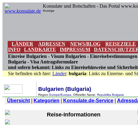
Konsulate und Botschaften - Das Portal www.ko
Anzeige
LÄNDER
ADRESSEN
NEWS/BLOG
REISEZIELE
INFO
LANDKARTE
IMPRESSUM
DATENSCHUTZE
Einreise Bulgarien - Visum Bulgarien - Einreisebestimmungen
Bulgaria - Visa Antragsformulare
und sofern bekannt: Links zu Einreisehinweise und Sicherheit
Sie befinden sich hier:
Länder
:
bulgaria
: Links zu Einreise- und 
Bulgarien (Bulgaria)
Region
Europe/Europa
, Offizieller Name:
Republika Bulgaria
Übersicht
|
Kategorien
|
Konsulate.de-Service
|
Adressdat
Reise-Informationen