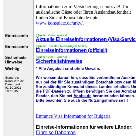
Informationen zum Versicherungsschutz z.B. für
ausländische Gäste oder Ihren Auslandsaufenthalt
finden Sie auf Konsulate.de unter
www.konsulate.de/arkv/
.
Einreiseinfo
(Quelle: Visa-Express)
Aktuelle Einreiseinformationen (Visa-Servic
Einreiseinfo
(Quelle: Info des Auswärtigen Amtes)
Einreiseinformationen (offiziell)
Sicherheits-
(Quelle: Visa-Express)
Sicherheitshinweise
Hinweise
* Alle Angaben sind ohne Gewähr.
Wichtig
Wir weisen darauf hin, dass Sie verbindliche Auskün
Stand der
Konsulate.de
nur bei der für Sie zuständigen Botschaft bzw dem fü
Datenbank:
Sie zuständigen Konsulat dieses Landes erhalten. U
01.10.2011
die PDF-Dateien zu öffnen benötigen Sie den Acrobat
18:53:35
Reader, den Sie bei
Adobe.de
herunterladen können.
Bitte beachten Sie auch die
Nutzungshinweise
!!!
Entrance Visa Information for Bulgaria
Einreise-Informationen für weitere Länder:
Einreise Bahamas