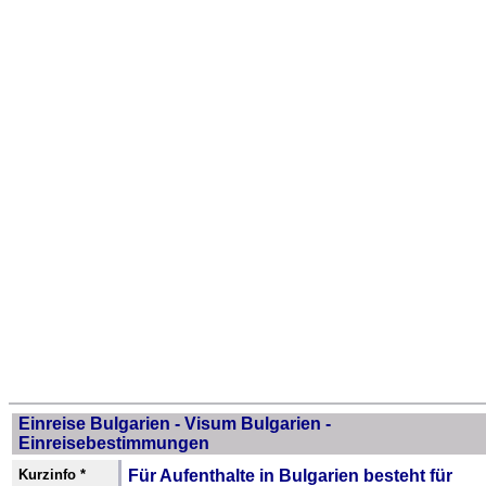
Einreise Bulgarien - Visum Bulgarien -
Einreisebestimmungen
Kurzinfo *
Für Aufenthalte in Bulgarien besteht für